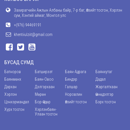
Захирагчийн Ажлын Албаны байр, 7-р баг, Өлзийт тосгон, Хэрлэн
сум, Хэнтий аймаг, Монгол улс
+(976) 94469191
khentiiulziit@gmail.com
БУСАД СУМД
Батноров
Батширээт
Баян-Адрага
Баянхутаг
Баянмөнх
Баян-Овоо
Биндэр
Дадал
Дархан
Дэлгэрхаан
Галшар
Жаргалтхаан
Хэрлэн
Мөрөн
Норовлин
Өмнөдэлгэр
Цэнхэрмандал
Бор-Өндөр
Өлзийт тосгон
Бэрх тосгон
Хурх тосгон
Хэрлэнбаян-
Улаан тосгон