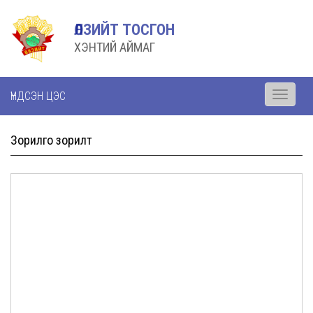
ӨЛЗИЙТ ТОСГОН
ХЭНТИЙ АЙМАГ
ҮНДСЭН ЦЭС
Toggle
navigati
Зорилго зорилт