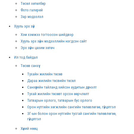
Төсөл хөтөлбөр
Фото галерей
Зар мэдээлэл
Хууль эрх зүй
Хэм хэмжээ тогтоосон шийдвэр
Хууль эрх зүйн мэдээллийн нэгдсэн сайт
Эрх зүйн цахим хөтөч
Ил тод байдал
Төсөв санхүү
Тухайн жилийн төсөв
Дараа жилийн төсвийн төсөл
Санхүүгийн тайланд хийсэн аудитын дүгнэлт
Тухай жилийн төсөвт орсон өөрчлөлт
Татварын орлого, татварын бус орлого
Орон нутгийн хөгжлийн сангийн төлөвлөгөө, гүйцэтгэл
ЗГ-ын болон орон нутгийн тусгай сангийн төлөвлөгөө,
гүйцэтгэл
Хүний нөөц