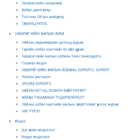
Захирагчийн захирамж
Албан даалгавар
Тосгоны ОК-ын шийдвэр
ТАНИЛЦУУЛГА
ЗАХИРАГЧИЙН АЖЛЫН АЛБА
ЗАА-ны хөдөлмөрийн дотоод журам
Төрийн албан хаагчийн ёс зүйн дүрэм
Захирагчийн ажлын албаны товч танилцуулга
Сошиал мэдээ
ЗАХИРАГЧИЙН АЖЛЫН АЛБАНЫ ЗОРИЛГО, ЗОРИЛТ
Утасны жагсаалт
ЭРХЭМ ЗОРИЛГО
ЗАА-НЫ БҮТЭЦ ЗОХИОН БАЙГУУЛАЛТ
АЛБАН ТУШААЛЫН ТОДОРХОЙЛОЛТ
ЗАА-ны албан хаагчийн ажлын гүйцэтгэлийг үнэлэх журам
ЧИГ ҮҮРЭГ
Мэдээ
Цаг үеийн мэдээлэл
Видео мэдээлэл