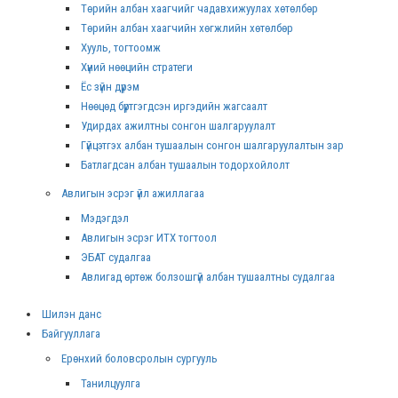
Төрийн албан хаагчийг чадавхижуулах хөтөлбөр
Төрийн албан хаагчийн хөгжлийн хөтөлбөр
Хууль, тогтоомж
Хүний нөөцийн стратеги
Ёс зүйн дүрэм
Нөөцөд бүртгэгдсэн иргэдийн жагсаалт
Удирдах ажилтны сонгон шалгаруулалт
Гүйцэтгэх албан тушаалын сонгон шалгаруулалтын зар
Батлагдсан албан тушаалын тодорхойлолт
Авлигын эсрэг үйл ажиллагаа
Мэдэгдэл
Авлигын эсрэг ИТХ тогтоол
ЭБАТ судалгаа
Авлигад өртөж болзошгүй албан тушаалтны судалгаа
Шилэн данс
Байгууллага
Ерөнхий боловсролын сургууль
Танилцуулга