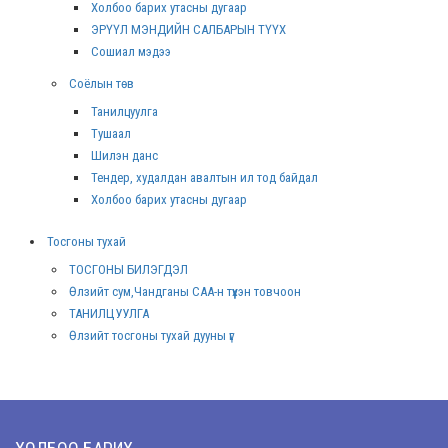
Холбоо барих утасны дугаар
ЭРҮҮЛ МЭНДИЙН САЛБАРЫН ТҮҮХ
Сошиал мэдээ
Соёлын төв
Танилцуулга
Тушаал
Шилэн данс
Тендер, худалдан авалтын ил тод байдал
Холбоо барих утасны дугаар
Тосгоны тухай
ТОСГОНЫ БИЛЭГДЭЛ
Өлзийт сум,Чандганы САА-н түүхэн товчоон
ТАНИЛЦУУЛГА
Өлзийт тосгоны тухай дууны үг