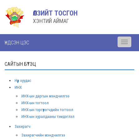
ӨЛЗИЙТ ТОСГОН
ХЭНТИЙ АЙМАГ
ҮНДСЭН ЦЭС
Toggle
navigati
САЙТЫН БҮТЭЦ
Нүүр хуудас
ИНХ
ИНХ-ын даргын мэндчилгээ
ИНХ-ын тогтоол
ИНХ-ын тэргүүлэгчдийн тогтоол
ИНХ-ын хуралдааны тэмдэглэл
Захирагч
Захирагчийн мэндчилгээ