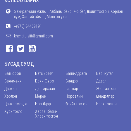
ХОЛБОО БАРИХ
Захирагчийн Ажлын Албаны байр, 7-р баг, Өлзийт тосгон, Хэрлэн
сум, Хэнтий аймаг, Монгол улс
+(976) 94469191
khentiiulziit@gmail.com
БУСАД СУМД
Батноров
Батширээт
Баян-Адрага
Баянхутаг
Баянмөнх
Баян-Овоо
Биндэр
Дадал
Дархан
Дэлгэрхаан
Галшар
Жаргалтхаан
Хэрлэн
Мөрөн
Норовлин
Өмнөдэлгэр
Цэнхэрмандал
Бор-Өндөр
Өлзийт тосгон
Бэрх тосгон
Хурх тосгон
Хэрлэнбаян-
Улаан тосгон