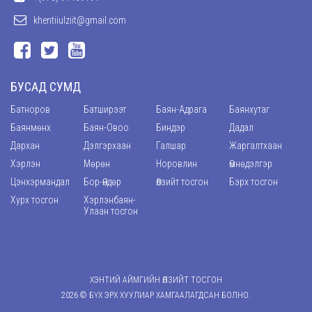
khentiiulziit@gmail.com
БУСАД СУМД
Батноров
Батширээт
Баян-Адрага
Баянхутаг
Баянмөнх
Баян-Овоо
Биндэр
Дадал
Дархан
Дэлгэрхаан
Галшар
Жаргалтхаан
Хэрлэн
Мөрөн
Норовлин
Өмнөдэлгэр
Цэнхэрмандал
Бор-Өндөр
Өлзийт тосгон
Бэрх тосгон
Хурх тосгон
Хэрлэнбаян-
Улаан тосгон
ХЭНТИЙ АЙМГИЙН ӨЛЗИЙТ ТОСГОН
2026 © БҮХ ЭРХ ХУУЛИАР ХАМГААЛАГДСАН БОЛНО.