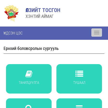
ӨЛЗИЙТ ТОСГОН
ХЭНТИЙ АЙМАГ
ҮНДСЭН ЦЭС
Toggle
navigati
Ерөнхий боловсролын сургууль
ТАНИЛЦУУЛГА
ТУШААЛ