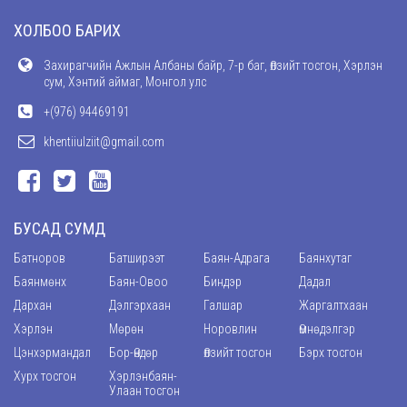
ХОЛБОО БАРИХ
Захирагчийн Ажлын Албаны байр, 7-р баг, Өлзийт тосгон, Хэрлэн
сум, Хэнтий аймаг, Монгол улс
+(976) 94469191
khentiiulziit@gmail.com
БУСАД СУМД
Батноров
Батширээт
Баян-Адрага
Баянхутаг
Баянмөнх
Баян-Овоо
Биндэр
Дадал
Дархан
Дэлгэрхаан
Галшар
Жаргалтхаан
Хэрлэн
Мөрөн
Норовлин
Өмнөдэлгэр
Цэнхэрмандал
Бор-Өндөр
Өлзийт тосгон
Бэрх тосгон
Хурх тосгон
Хэрлэнбаян-
Улаан тосгон