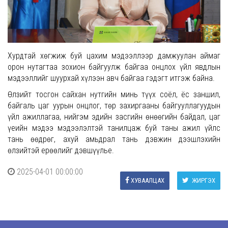
Хурдтай хөгжиж буй цахим мэдээллээр дамжуулан аймаг
орон нутагтаа зохион байгуулж байгаа онцлох үйл явдлын
мэдээллийг шуурхай хүлээн авч байгаа гэдэгт итгэж байна.
Өлзийт тосгон сайхан нутгийн минь түүх соёл, ёс заншил,
байгаль цаг уурын онцлог, төр захиргааны байгууллагуудын
үйл ажиллагаа, нийгэм эдийн засгийн өнөөгийн байдал, цаг
үеийн мэдээ мэдээлэлтэй танилцаж буй таны ажил үйлс
тань өөдрөг, ахуй амьдрал тань дэвжин дээшлэхийн
өлзийтэй ерөөлийг дэвшүүлье.
2025-04-01 00:00:00
ХУВААЛЦАХ
ЖИРГЭХ