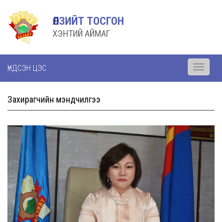
ӨЛЗИЙТ ТОСГОН
ХЭНТИЙ АЙМАГ
ҮНДСЭН ЦЭС
Toggle
navigati
Захирагчийн мэндчилгээ