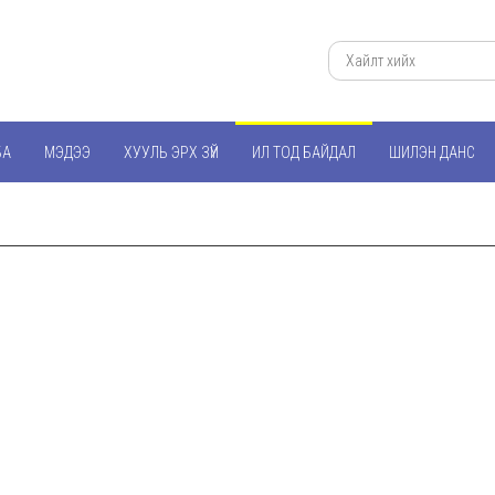
БА
МЭДЭЭ
ХУУЛЬ ЭРХ ЗҮЙ
ИЛ ТОД БАЙДАЛ
ШИЛЭН ДАНС