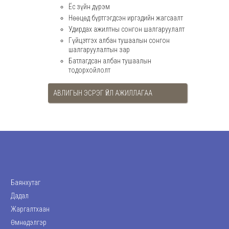
Ёс зүйн дүрэм
Нөөцөд бүртгэгдсэн иргэдийн жагсаалт
Удирдах ажилтны сонгон шалгаруулалт
Гүйцэтгэх албан тушаалын сонгон
шалгаруулалтын зар
Батлагдсан албан тушаалын
тодорхойлолт
АВЛИГЫН ЭСРЭГ ҮЙЛ АЖИЛЛАГАА
Баянхутаг
Дадал
Жаргалтхаан
Өмнөдэлгэр