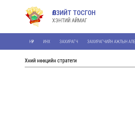
ӨЛЗИЙТ ТОСГОН
ХЭНТИЙ АЙМАГ
НҮҮР
ИНХ
ЗАХИРАГЧ
ЗАХИРАГЧИЙН АЖЛЫН АЛ
Хүний нөөцийн стратеги