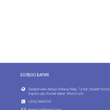
ХОЛБОО БАРИХ
Захирагчийн Ажлын Албаны байр, 7-р баг, Өлзийт тосгон
Хэрлэн сум, Хэнтий аймаг, Монгол улс
+(976) 94469191
khentiiulziit@gmail.com