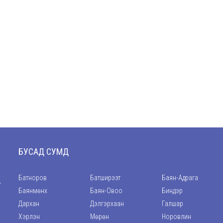
БУСАД СУМД
Батноров
Батширээт
Баян-Адрага
,
Баянмөнх
Баян-Овоо
Биндэр
Дархан
Дэлгэрхаан
Галшар
Хэрлэн
Мөрөн
Норовлин