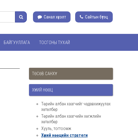
Санал хүсэлт
Сайтын бүтэц
БАЙГУУЛЛАГА
ТОСГОНЫ ТУХАЙ
ТӨСӨВ САНХҮҮ
ХҮНИЙ НӨӨЦ
Төрийн албан хаагчийг чадавхижуулах
хөтөлбөр
Төрийн албан хаагчийн хөгжлийн
хөтөлбөр
Хууль, тогтоомж
Хүний нөөцийн стратеги