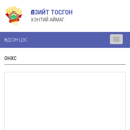
ӨЛЗИЙТ ТОСГОН
ХЭНТИЙ АЙМАГ
ҮНДСЭН ЦЭС
Toggle
navigati
ОНХС