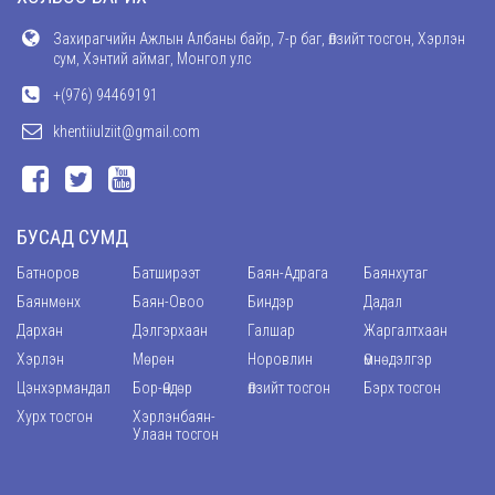
Захирагчийн Ажлын Албаны байр, 7-р баг, Өлзийт тосгон, Хэрлэн
сум, Хэнтий аймаг, Монгол улс
+(976) 94469191
khentiiulziit@gmail.com
БУСАД СУМД
Батноров
Батширээт
Баян-Адрага
Баянхутаг
Баянмөнх
Баян-Овоо
Биндэр
Дадал
Дархан
Дэлгэрхаан
Галшар
Жаргалтхаан
Хэрлэн
Мөрөн
Норовлин
Өмнөдэлгэр
Цэнхэрмандал
Бор-Өндөр
Өлзийт тосгон
Бэрх тосгон
Хурх тосгон
Хэрлэнбаян-
Улаан тосгон